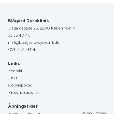
Blågård Dyreklinik
Blågårdsgade 25, 2200 København N
35 35 40 40
mail@blaagaard-dyreklinik.dk
CVR: 25139496
Links
Kontakt
Links
Cookiepolitik
Persondatapolitik
Åbningstider
Mandag - onsdag
9.00 - 17.00