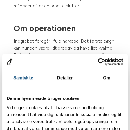
måneder efter en løbetid slutter.
Om operationen
Indgrebet foregår i fuld narkose. Det første døgn
kan hunden være lidt groggy og have lidt kvalme.
Det plejer dog ikke at være noget problem for en
sund og rask hund. Ved operationen anvendes de
bedste bedøvelsesmidler, og hunden bliver
smertedækket. Det tager et lille døgns tid, inden
Samtykke
Detaljer
Om
narkosen er helt ude af kroppen.
Denne hjemmeside bruger cookies
Eftervirkninger
Vi bruger cookies til at tilpasse vores indhold og
annoncer, til at vise dig funktioner til sociale medier og til
Efter sterilisationen vil hundens stofskifte
at analysere vores trafik. Vi deler også oplysninger om
nedsættes, så den har lettere ved at tage på. Du
din brug af vores hjemmeside med vores partnere inden