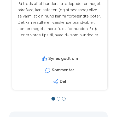
På trods af at hundens trædepuder er meget
hårdføre, kan asfalten (og strandsand) blive
så varm, at din hund kan få forbrændte poter.
Det kan resultere i væskende brandvabler,
som er meget smertefuldt for hunden. 🐾☀️
Her er vores tips til, hvad du som hundeejer
kan gøre for at forebygge forbrændte poter
⬇ 🐾 Test temperaturen på asfalten. Hvis du
kan holde din håndryg på asfalten i fem
Synes godt om
sekunder uden at brænde dig, så kan du roligt
tage din hund med på tur. 🐾Find en rute med
Kommenter
skygge og græsstier på de rigtig varme dage.
🐾Læg dine gåture tidlig morgen og sen
Del
aften, hvor asfalten ikke er så varm. Pas godt
på din hund i sommervarmen, og nyd en rigtig
god sommer. ☀️