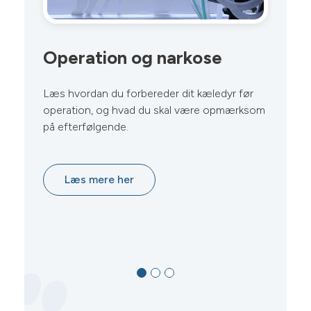
Operation og narkose
S
k
Læs hvordan du forbereder dit kæledyr før
operation, og hvad du skal være opmærksom
Få
på efterfølgende.
væ
o
Læs mere her