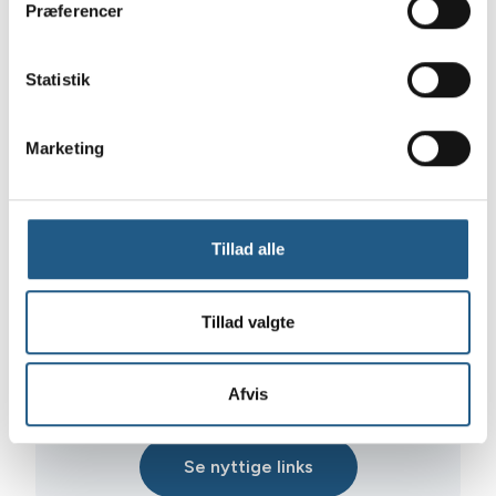
Præferencer
email
. Har du akut brug for en dyrlæge
uden for vores åbningstid, så henviser vi til
Københavns Dyrehospital
.
Statistik
Marketing
Tillad alle
Tillad valgte
Afvis
Se nyttige links