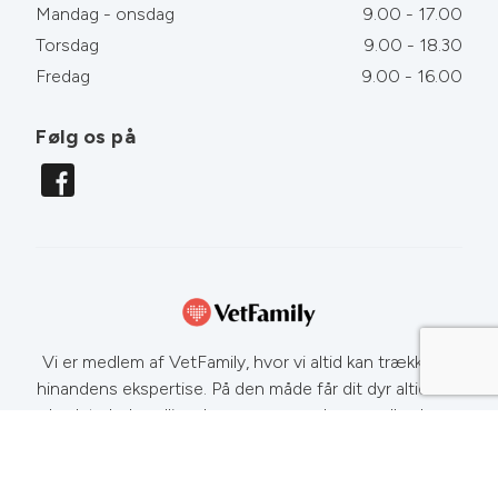
Mandag - onsdag
9.00 - 17.00
Torsdag
9.00 - 18.30
Fredag
9.00 - 16.00
Følg os på
Vi er medlem af VetFamily, hvor vi altid kan trække på
hinandens ekspertise. På den måde får dit dyr altid den
bedste behandling. Læs mere om dyrs sundhed og
sygdomme på
www.netdyredoktor.dk