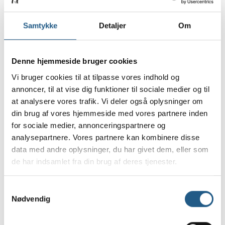
Samtykke
Detaljer
Om
Kontakt
Denne hjemmeside bruger cookies
Vi bruger cookies til at tilpasse vores indhold og
annoncer, til at vise dig funktioner til sociale medier og til
at analysere vores trafik. Vi deler også oplysninger om
din brug af vores hjemmeside med vores partnere inden
Recept til kæledyr
for sociale medier, annonceringspartnere og
analysepartnere. Vores partnere kan kombinere disse
Kronikermedicin (fx hjertemedicin,
data med andre oplysninger, du har givet dem, eller som
epilepsimedicin o. lign.) skal bestilles
de har indsamlet fra din brug af deres tjenester.
telefonisk inden kl. 12, hvis det skal
indtelefoneres til et apotek samme dag.
Samtykkevalg
Ring til klinikken på
35 35 40 40
hvis du
Nødvendig
har spørgsmål eller ønsker en recept. Ved
spørgsmål kan du også kontakte os på