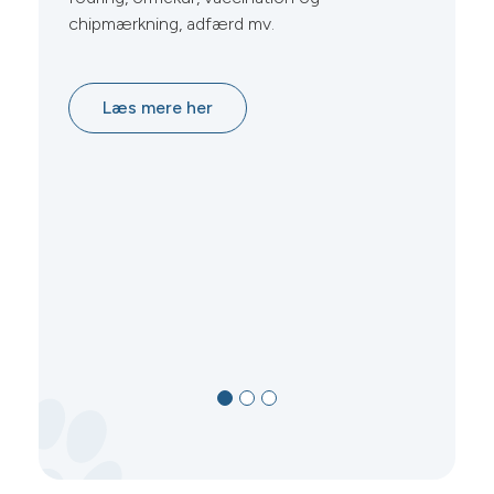
chipmærkning, adfærd mv.
Mo
su
la
Læs mere her
ef
Væ
va
på