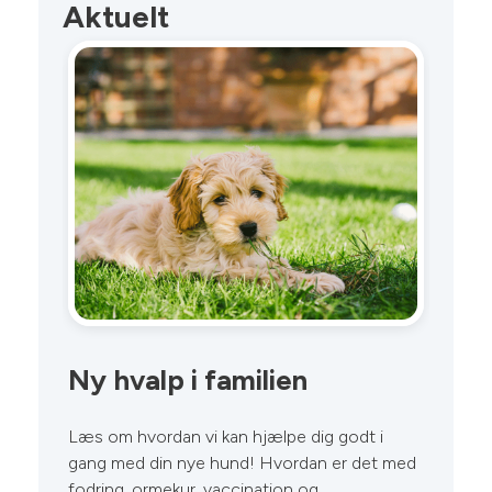
Aktuelt
Ny hvalp i familien
L
m
Læs om hvordan vi kan hjælpe dig godt i
gang med din nye hund! Hvordan er det med
Sk
fodring, ormekur, vaccination og