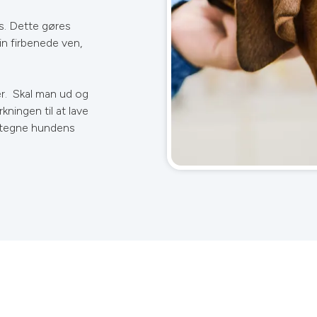
s. Dette gøres
din firbenede ven,
r. Skal man ud og
ningen til at lave
t tegne hundens