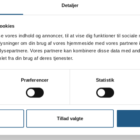
Detaljer
D-mærkning
ookies
 og pålidelig ID-mærkning, og vi hjælper med sikre, at din firb
e øjeblikkelig identifikation af din hund, hvis den skulle blive v
se vores indhold og annoncer, til at vise dig funktioner til sociale
oplysninger om din brug af vores hjemmeside med vores partnere i
ysepartnere. Vores partnere kan kombinere disse data med andr
et fra din brug af deres tjenester.
å Nørrebro
0
. Vi hjælper dig med at sikre, at din firbenede ven altid kan finde
Præferencer
Statistik
inikken, og få aflæst en chip hos os, hvis du finder en bortløben
Tillad valgte