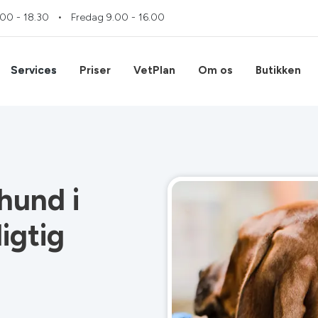
.00 - 18.30
Fredag
9.00 - 16.00
Services
Priser
VetPlan
Om os
Butikken
hund i
igtig