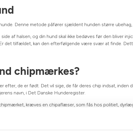
und
unde. Denne metode påfører sjældent hunden større ubehag, e
ide af halsen, og din hund skal ikke bedøves før den bliver injice
 Er det tilfældet, kan den efterfølgende være svær at finde. Det
und chipmærkes?
fter, de er født. Det vil sige, de får deres chip indsat, inden de
 ejerens navn, i Det Danske Hunderegister.
chipmærket, kræves en chipaflæser, som fås hos politiet, dyrlæg