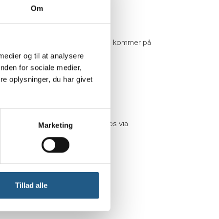
Om
enede ven kan komme hjem, hvis den kommer på
æk.
 medier og til at analysere
nden for sociale medier,
e oplysninger, du har givet
 hjem. Du kan også her skrive til os via
Marketing
 hund.
Tillad alle