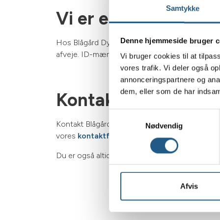
Samtykke
Vi er eksperter i I
Denne hjemmeside bruger c
Hos Blågård Dyreklinik tilbyder vi professionel
afveje. ID-mærkning giver tryghed, da den kan giv
Vi bruger cookies til at tilpas
vores trafik. Vi deler også 
annonceringspartnere og anal
dem, eller som de har indsaml
Kontakt dyrlægen p
Samtykkevalg
Kontakt Blågård Dyreklinik i dag på
35 35 40 4
Nødvendig
vores
kontaktformular.
Du er også altid velkommen til at komme ind i kl
Afvis