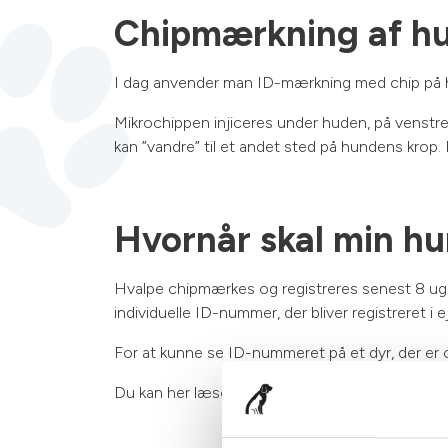
Chipmærkning af h
I dag anvender man ID-mærkning med chip på h
Mikrochippen injiceres under huden, på venstre s
kan ”vandre” til et andet sted på hundens krop.
Hvornår skal min h
Hvalpe chipmærkes og registreres senest 8 uger e
individuelle ID-nummer, der bliver registreret i
For at kunne se ID-nummeret på et dyr, der er 
Du kan her læse mere om
lovgivningen