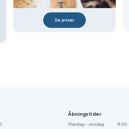
Se priser
Åbningstider
t
Mandag - onsdag
9.00 