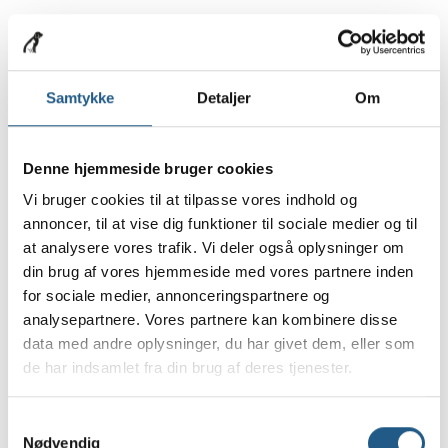
Hvordan du tager en
urinprøve hos din hund
Samtykke
Detaljer
Om
Urinen opsamles i en rengjort beholder eller man
kan købe en opsamlingsske på klinikken, der er
lavet til formålet. Et tip til opsamling er, at bruge
Denne hjemmeside bruger cookies
en suppeøse til at holde under hunden, når den
Vi bruger cookies til at tilpasse vores indhold og
sætter sig for at tisse. Så slipper man for at kaste
annoncer, til at vise dig funktioner til sociale medier og til
sig til jorden. Når urinen er opsamlet, må den ikke
at analysere vores trafik. Vi deler også oplysninger om
opbevares på køl, og den skal den bringes til
din brug af vores hjemmeside med vores partnere inden
klinikken hurtigst muligt, gerne inden 30 minutter.
for sociale medier, annonceringspartnere og
På Blågård Dyreklinik foretager vi dagligt
analysepartnere. Vores partnere kan kombinere disse
urinundersøgelser af hunde og katte. Ved disse
data med andre oplysninger, du har givet dem, eller som
undersøgelser måles bl.a. urinens pH,
de har indsamlet fra din brug af deres tjenester.
proteinindhold, vægtfylde, og sukkerindhold. Efter
centrifugering og farvning undersøges urinen
Samtykkevalg
under mikroskop for diverse celler og krystaller.
Nødvendig