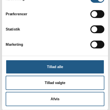
Læs også om
afføringsprøver fra dit dyr
.
Præferencer
Har du bemærket ændringer i din hunds eller kats
urineringsmønster, er du velkommen til at ringe til
Statistik
os på
35 35 40 40
eller kigge forbi.
Marketing
Kontakt os
Tillad alle
Tillad valgte
Afvis